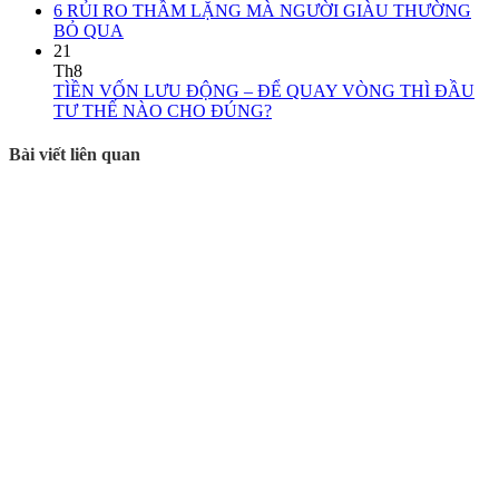
6 RỦI RO THẦM LẶNG MÀ NGƯỜI GIÀU THƯỜNG
BỎ QUA
21
Th8
TÌỀN VỐN LƯU ĐỘNG – ĐỂ QUAY VÒNG THÌ ĐẦU
TƯ THẾ NÀO CHO ĐÚNG?
Bài viết liên quan