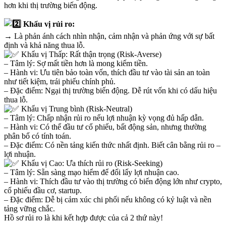
hơn khi thị trường biến động.
Khẩu vị rủi ro:
→ Là phản ánh cách nhìn nhận, cảm nhận và phản ứng với sự bất
định và khả năng thua lỗ.
Khẩu vị Thấp: Rất thận trọng (Risk-Averse)
– Tâm lý: Sợ mất tiền hơn là mong kiếm tiền.
– Hành vi: Ưu tiên bảo toàn vốn, thích đầu tư vào tài sản an toàn
như tiết kiệm, trái phiếu chính phủ.
– Đặc điểm: Ngại thị trường biến động. Dễ rút vốn khi có dấu hiệu
thua lỗ.
Khẩu vị Trung bình (Risk-Neutral)
– Tâm lý: Chấp nhận rủi ro nếu lợi nhuận kỳ vọng đủ hấp dẫn.
– Hành vi: Có thể đầu tư cổ phiếu, bất động sản, nhưng thường
phân bổ có tính toán.
– Đặc điểm: Có nền tảng kiến thức nhất định. Biết cân bằng rủi ro –
lợi nhuận.
Khẩu vị Cao: Ưa thích rủi ro (Risk-Seeking)
– Tâm lý: Sẵn sàng mạo hiểm để đổi lấy lợi nhuận cao.
– Hành vi: Thích đầu tư vào thị trường có biến động lớn như crypto,
cổ phiếu đầu cơ, startup.
– Đặc điểm: Dễ bị cảm xúc chi phối nếu không có kỷ luật và nền
tảng vững chắc.
Hồ sơ rủi ro là khi kết hợp được của cả 2 thứ này!