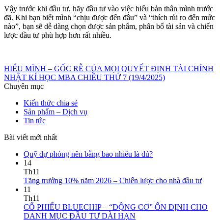
Vậy trước khi đầu tư, hãy đầu tư vào việc hiểu bản thân mình trước
đã. Khi bạn biết mình “chịu được đến đâu” và “thích rủi ro đến mức
nào”, bạn sẽ dễ dàng chọn được sản phẩm, phân bổ tài sản và chiến
lược đầu tư phù hợp hơn rất nhiều.
HIỂU MÌNH – GỐC RỄ CỦA MỌI QUYẾT ĐỊNH TÀI CHÍNH
NHẬT KÍ HỌC MBA CHIỀU THỨ 7 (19/4/2025)
Chuyên mục
Kiến thức chia sẻ
Sản phẩm – Dịch vụ
Tin tức
Bài viết mới nhất
Quỹ dự phòng nên bằng bao nhiêu là đủ?
14
Th11
Tăng trưởng 10% năm 2026 – Chiến lược cho nhà đầu tư
11
Th11
CỔ PHIẾU BLUECHIP – “ĐỘNG CƠ” ỔN ĐỊNH CHO
DANH MỤC ĐẦU TƯ DÀI HẠN